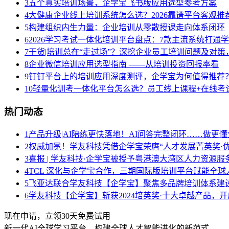
3
五个真实培训场景，企学宝飞书版应用选型参考方案
4
大健康企业线上培训系统怎么选？2026靠谱平台客观推
5
构建组织内生力量：企业培训从零散授课走向体系闭环
6
2026学习考试一体化培训平台盘点：7款主流系统打通
7
干货|培训总在“走过场”？深挖企业员工培训问题及对
8
企业微信培训应用选型指南 ——从培训投资回报率看
9
钉钉平台上的培训应用深度测评，企学宝为何值得推荐
10
轻量化训考一体化平台怎么选？员工线上课程+在线考试
热门动态
1
产品升级|AI陪练更快落地！AI问答完整闭环……做更懂
2
权威加冕！学友科技凭借企学宝荣膺“人才发展菁英奖·优
3
喜报 | 学友科技·企学宝被授予粤港澳大湾区人力资源
4
TCL 深化与企学宝合作，三期国际版培训平台赋能全球
5
飞亚达联合学友科技【企学宝】聚焦多品牌培训体系建
6
学友科技【企学宝】斩获2024培英奖·十大卓越产品，
现在申请，立领30天免费试用
新一代AI全球学习平台，构建全球人才智能进化的新范式