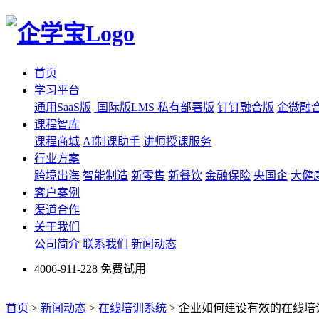
首页
学习平台
通用SaaS版
国际版LMS
私有部署版
钉钉融合版
企微融
课程智库
课程商城
AI制课助手
讲师授课服务
行业方案
跨境出海
智能制造
新零售
新餐饮
金融保险
央国企
大健
客户案例
渠道合作
关于我们
公司简介
联系我们
新闻动态
4006-911-228
免费试用
首页
>
新闻动态
>
在线培训系统
>
企业如何建设有效的在线培