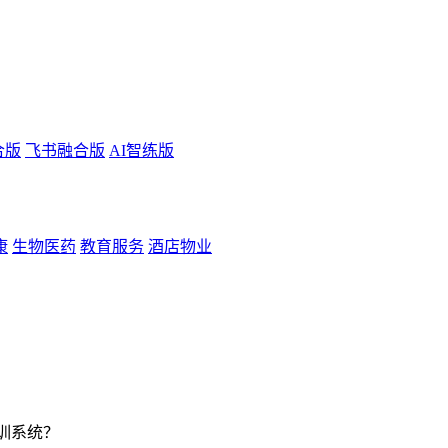
合版
飞书融合版
AI智练版
康
生物医药
教育服务
酒店物业
训系统？