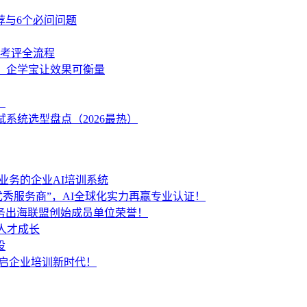
荐与6个必问问题
学考评全流程
策，企学宝让效果可衡量
？
系统选型盘点（2026最热）
业务的企业AI培训系统
秀服务商”，AI全球化实力再赢专业认证！
服务出海联盟创始成员单位荣誉！
人才成长
设
开启企业培训新时代！