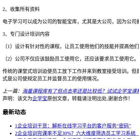
2
、收集所有资料
电子学习可以成为公司的智能宝库，尤其是大公司，因为公司
3
、专门设计培训内容
（
1
）设计有针对性的课程，让员工使用他们的技能并提高他们
（
2
）公司不仅应该鼓励员工使用它，还应该要求员工使用它。
传统的课堂式培训迫使员工放下工作并来到教室接受培训。但
式是公司使规定员工并监督员工的使用情况。
上一篇：
海量课程库有了但点击率还是比较低？试试企学宝课
声明：该文为
企学宝
原创文章，转载请注明出处,谢谢合作！
最新动态
1
企业培训干货：解析在线学习平台的客户服务“密码”
2
企业培训完课率不足30%？六大维度筛选员工学习系统（