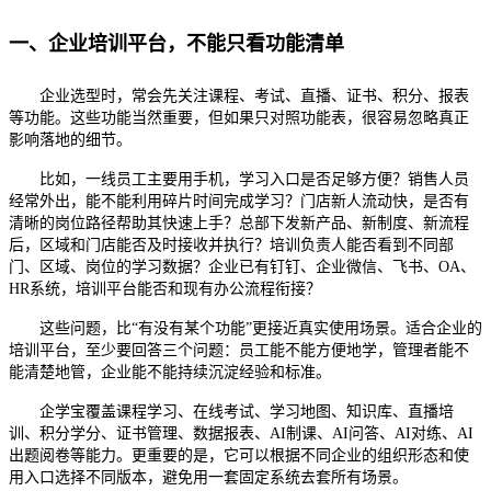
一、企业培训平台，不能只看功能清单
企业选型时，常会先关注课程、考试、直播、证书、积分、报表
等功能。这些功能当然重要，但如果只对照功能表，很容易忽略真正
影响落地的细节。
比如，一线员工主要用手机，学习入口是否足够方便？销售人员
经常外出，能不能利用碎片时间完成学习？门店新人流动快，是否有
清晰的岗位路径帮助其快速上手？总部下发新产品、新制度、新流程
后，区域和门店能否及时接收并执行？培训负责人能否看到不同部
门、区域、岗位的学习数据？企业已有钉钉、企业微信、飞书、
OA、
HR系统，培训平台能否和现有办公流程衔接？
这些问题，比
“有没有某个功能”更接近真实使用场景。适合企业的
培训平台，至少要回答三个问题：员工能不能方便地学，管理者能不
能清楚地管，企业能不能持续沉淀经验和标准。
企学宝覆盖课程学习、在线考试、学习地图、知识库、直播培
训、积分学分、证书管理、数据报表、
AI制课、AI问答、AI对练、AI
出题阅卷等能力。更重要的是，它可以根据不同企业的组织形态和使
用入口选择不同版本，避免用一套固定系统去套所有场景。