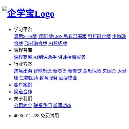
学习平台
通用SaaS版
国际版LMS
私有部署版
钉钉融合版
企微融
合版
飞书融合版
AI智练版
课程智库
课程商城
AI制课助手
讲师授课服务
行业方案
跨境出海
智能制造
新零售
新餐饮
金融保险
央国企
大健
康
生物医药
教育服务
酒店物业
客户案例
渠道合作
关于我们
公司简介
联系我们
新闻动态
4006-911-228
免费试用