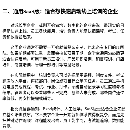
二、通用
SaaS版：适合想快速启动线上培训的企业
对成长型企业，或刚开始做培训数字化的企业来说，最现实的目
标是快速上线、员工尽快能用、培训负责人能尽快把课程、考试、任
务和数据管起来。
这类企业通常不需要一开始就做复杂定制，也未必有专门的
IT团
队。如果前期部署过重，反而会拉长项目周期。企学宝通用SaaS版更
适合快速启动，可用于新员工培训、产品知识培训、销售培训、门店
培训、制度培训、管理干部培训等常见场景。
在实际使用中，培训负责人可以先把常用课程、制度文件、考试
题库放入平台，再按部门、岗位或项目建立学习任务。员工通过手机
或电脑完成课程、考试、作业、打卡，系统自动记录学习进度和考核
结果。管理者可以查看哪些人已完成、哪些人未完成、哪些岗位通过
率偏低，再安排提醒或辅导。
相比微信群通知、
Excel统计、人工催学，SaaS版更适合企业先建
立基础培训秩序。它不要求企业一开始就把体系做得很复杂，而是先
把关键动作跑顺：课程能发出去，员工能学到，考试能追踪，数据能
看见。