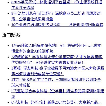
8
2026学习考试一体化培训平台盘点：7款主流系统打通
学考评全流程
9
干货|培训总在“走过场”？深挖企业员工培训问题及对
策，企学宝让效果可衡量
10
企业微信培训应用选型指南 ——从培训投资回报率看
热门动态
1
产品升级|AI陪练更快落地！AI问答完整闭环……做更
懂业务的企业AI培训系统
2
权威加冕！学友科技凭借企学宝荣膺“人才发展菁英奖·
优秀服务商”，AI全球化实力再赢专业认证！
3
喜报 | 学友科技·企学宝被授予粤港澳大湾区人力资源服
务出海联盟创始成员单位荣誉！
4
TCL 深化与企学宝合作，三期国际版培训平台赋能全
球人才成长
5
飞亚达联合学友科技【企学宝】聚焦多品牌培训体系建
设
6
学友科技【企学宝】斩获2024培英奖·十大卓越产品，