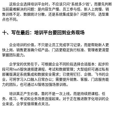
这些企业选择培训平台时，不应该只问
“系统多少钱”，而要先判断
当前最难解决的问题：是内容生产慢、员工参与低、新人上岗慢、销
售训练不足、数据统计分散，还是系统集成复杂？问题不同，选型重
点也不同。
十、写在最后：培训平台要回到业务现场
企业培训的价值，不只是让员工完成学习记录，而是帮助新人更
快上岗、销售更准确介绍产品、门店更稳定执行标准、管理者更清楚
掌握团队能力。
企学宝的优势在于，可根据企业不同阶段选择合适版本：起步阶
段可用
SaaS版快速搭建课程、考试和数据管理；大型组织可通过私有
部署版满足系统集成和数据安全需求；已使用钉钉、企微、飞书的企
业，可将学习入口融入日常办公；需要提升销售、客服、门店服务能
力的团队，也可通过AI智练加强场景训练。
培训真正产生价值，靠的不是一次上线，而是持续把课程、任
务、练习、考试和业务场景连接起来。对于正在推进数字化培训的企
业来说，企学宝值得重点关注。