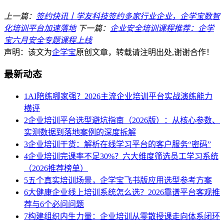
上一篇：
签约快讯丨学友科技签约多家行业企业，企学宝数智
化培训平台加速落地
下一篇：
企业安全培训课程推荐：企学
宝六月安全专题课程上线
声明：该文为
企学宝
原创文章，转载请注明出处,谢谢合作！
最新动态
1
AI陪练哪家强？2026主流企业培训平台实战演练能力
横评
2
企业培训平台选型避坑指南（2026版）：从核心参数、
实测数据到落地案例的深度拆解
3
企业培训干货：解析在线学习平台的客户服务“密码”
4
企业培训完课率不足30%？六大维度筛选员工学习系统
（2026推荐榜单）
5
五个真实培训场景，企学宝飞书版应用选型参考方案
6
大健康企业线上培训系统怎么选？2026靠谱平台客观推
荐与6个必问问题
7
构建组织内生力量：企业培训从零散授课走向体系闭环