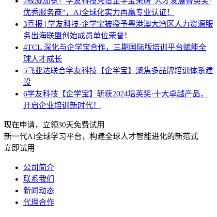
2
权威加冕！学友科技凭借企学宝荣膺“人才发展菁英奖·
优秀服务商”，AI全球化实力再赢专业认证！
3
喜报 | 学友科技·企学宝被授予粤港澳大湾区人力资源服
务出海联盟创始成员单位荣誉！
4
TCL 深化与企学宝合作，三期国际版培训平台赋能全
球人才成长
5
飞亚达联合学友科技【企学宝】聚焦多品牌培训体系建
设
6
学友科技【企学宝】斩获2024培英奖·十大卓越产品，
开启企业培训新时代！
现在申请，立领30天免费试用
新一代AI全球学习平台，构建全球人才智能进化的新范式
立即试用
公司简介
联系我们
新闻动态
代理合作