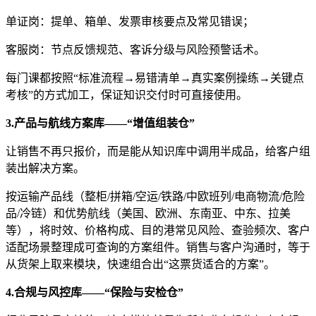
单证岗：提单、箱单、发票审核要点及常见错误；
客服岗：节点反馈规范、客诉分级与风险预警话术。
每门课都按照
“标准流程→易错清单→真实案例操练→关键点
考核”的方式加工，保证知识交付时可直接使用。
3.
产品与航线方案库
——“增值组装仓”
让销售不再只报价，而是能从知识库中调用半成品，给客户组
装出解决方案。
按运输产品线（整柜
/
拼箱
/
空运
/
铁路
/
中欧班列
/
电商物流
/
危险
品
/
冷链）和优势航线（美国、欧洲、东南亚、中东、拉美
等），将时效、价格构成、目的港常见风险、查验频次、客户
适配场景整理成可查询的方案组件。销售与客户沟通时，等于
从货架上取来模块，快速组合出“这票货适合的方案”。
4.
合规与风控库
——“保险与安检仓”