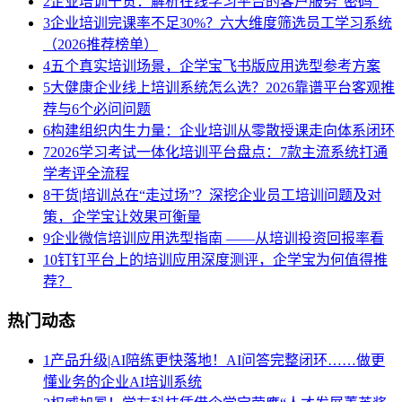
2
企业培训干货：解析在线学习平台的客户服务“密码”
3
企业培训完课率不足30%？六大维度筛选员工学习系统
（2026推荐榜单）
4
五个真实培训场景，企学宝飞书版应用选型参考方案
5
大健康企业线上培训系统怎么选？2026靠谱平台客观推
荐与6个必问问题
6
构建组织内生力量：企业培训从零散授课走向体系闭环
7
2026学习考试一体化培训平台盘点：7款主流系统打通
学考评全流程
8
干货|培训总在“走过场”？深挖企业员工培训问题及对
策，企学宝让效果可衡量
9
企业微信培训应用选型指南 ——从培训投资回报率看
10
钉钉平台上的培训应用深度测评，企学宝为何值得推
荐？
热门动态
1
产品升级|AI陪练更快落地！AI问答完整闭环……做更
懂业务的企业AI培训系统