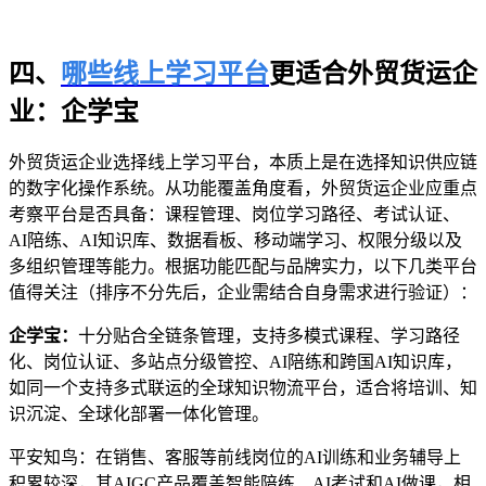
四、
哪些线上学习平台
更适合外贸货运企
业：企学宝
外贸货运企业选择线上学习平台，本质上是在选择知识供应链
的数字化操作系统。从功能覆盖角度看，外贸货运企业应重点
考察平台是否具备：课程管理、岗位学习路径、考试认证、
AI
陪练、
AI
知识库、数据看板、移动端学习、权限分级以及
多组织管理等能力。根据
功能匹配与品牌实力，以下几类平台
值得关注（排序不分先后，企业需结合自身需求进行验证）：
企学宝：
十分贴合全链条管理，支持多模式课程、学习路径
化、岗位认证、多站点分级管控、
AI
陪练和跨国
AI
知识库，
如同一个支持多式联运的全球知识物流平台，适合将培训、知
识沉淀、全球化部署一体化管理。
平安知鸟
：在销售、客服等前线岗位的
AI
训练和业务辅导上
积累较深，其
AIGC
产品覆盖智能陪练、
AI
考试和
AI
做课，相