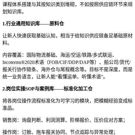
课程体系搭建与其按知识类别堆砌，不如按照供应链环节来规
划知识库。
1.
行业通用知识库——原料仓
让新人快速获取基础认知，相当于给知识供应链备足基础原材
料。
内容覆盖：国际物流基础、海运
/
空运
/
铁路
/
多式联运、
Incoterms®2020
术语（
FOB/CIF/DDP/DAP
等）、船公司
/
货代
/
报关行协作链条、海外仓与尾程概念等。目标不是深度，而是
统一业务语言，让新人能“看懂运单、听懂术语”。
2.
岗位实操
SOP
与案例库——标准化加工仓
将各岗位操作流程标准化为可学习的模块，把模糊经验变成标
准品。
销售岗：询盘判断、利润测算、阶梯报价、压价应对方案；
操作岗：订舱、拖车报关协同、节点追踪与异常处理；