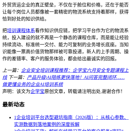
外贸货运企业的真正壁垒，不仅在于舱位和价格，还在于能否
让每个岗位人员都像被一套精密的物流系统支持着那样，获得
恰到好处的知识供给。
把
培训课程体系
看作知识供应链，把学习平台作为它的物流系
统，投入建设的就不再是一个静态的课程仓库，而是能让经验
持续流动、标准统一交付、能力可复制的业务增长底座。当知
识能像一票高价值货物那样被可靠投递，新人的上手周期、操
作的差错率、客户的服务体验，都会给出最诚实的回报。
上一篇：
企业安全培训课程推荐：企学宝六月安全专题课程上
线
下一篇：
产品升级|AI陪练更快落地！AI问答完整闭环……
做更懂业务的企业AI培训系统
声明：该文为
企学宝
原创文章，转载请注明出处,谢谢合作！
最新动态
1
企业培训平台选型避坑指南（2026版）：从核心参数、
实测数据到落地案例的深度拆解