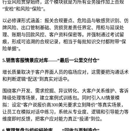
行业风险贯穿始终，这个模块就是为所有业务操作加上合规
“安检”和风险“保险”。
以必修课形式涵盖：报关合规要点、危险品与敏感货识别、仿
牌风险、出口管制基础、货损货差责任界定、甩柜与延误处
理、账期与回款风控、客户资料保密等。并强制通过考试留
痕，形成可追溯的合规记录，相当于每批知识交付都附带
“保
险单据”。
5.
销售客服情景应对库——“最后一公里交付仓”
增长质量取决于客户界面人员的临场应对，这需要把沟通话术
和判断逻辑
“配送”到真实对话中。
围绕客户开发、需求挖掘、异议转化、大客户关系维护、客诉
降级处理等场景，建立案例式训练包。同时引入
AI
情景模
拟：设定“客户说报价高
300
美元要求立刻降价”等真实场景，
让员工在模拟对话中练习，系统从专业度、逻辑和引导能力等
维度即时反馈，把客户应对能力真正“投递”到位。
6.
管理复盘与组织经验库——“回收与再制造仓”