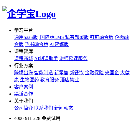
学习平台
通用SaaS版
国际版LMS
私有部署版
钉钉融合版
企微融
合版
飞书融合版
AI智练版
课程智库
课程商城
AI制课助手
讲师授课服务
行业方案
跨境出海
智能制造
新零售
新餐饮
金融保险
央国企
大健
康
生物医药
教育服务
酒店物业
客户案例
渠道合作
关于我们
公司简介
联系我们
新闻动态
4006-911-228
免费试用