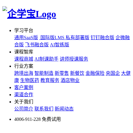
学习平台
通用SaaS版
国际版LMS
私有部署版
钉钉融合版
企微融
合版
飞书融合版
AI智练版
课程智库
课程商城
AI制课助手
讲师授课服务
行业方案
跨境出海
智能制造
新零售
新餐饮
金融保险
央国企
大健
康
生物医药
教育服务
酒店物业
客户案例
渠道合作
关于我们
公司简介
联系我们
新闻动态
4006-911-228
免费试用