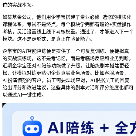
位的实战本领。
如某
基金公司
，
他们用企学宝搭建了专业必修
+
选修的模块化
课程体系，考试不是终点，每个模块学完都有
理论
+
实盘操作
考核
，灵活设置线上线下考核权重
。通过了，才能进入下一个
模块。这不是走形式，是真正在验证能力。
企学宝的
AI
智能陪练便是提供了一个可反复训练、便捷拟真
的实战演练场，这不是考记忆，而是考临场反应和业务判断。
近期
企学宝
还对AI
陪练功能
做了升级
，
让陪练剧本搭建更轻
松，让模拟对练更贴切企业真实业务场景
。比如客服场景，
AI
扮演愤怒的客户，员工需要现场应对
，AI
根据员工的回复
给出评分和改进建议
，
这些具体的剧本对话和评分维度也都可
以通过
AI
一键生成
。