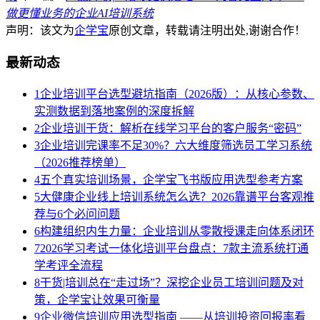
做更懂业务的企业AI培训系统
声明：该文为
企学宝
原创文章，转载请注明出处,谢谢合作！
最新动态
1
企业培训平台选型避坑指南（2026版）：从核心参数、
实测数据到落地案例的深度拆解
2
企业培训干货：解析在线学习平台的客户服务“密码”
3
企业培训完课率不足30%？六大维度筛选员工学习系统
（2026推荐榜单）
4
五个真实培训场景，企学宝飞书版应用选型参考方案
5
大健康企业线上培训系统怎么选？2026靠谱平台客观推
荐与6个必问问题
6
构建组织内生力量：企业培训从零散授课走向体系闭环
7
2026学习考试一体化培训平台盘点：7款主流系统打通
学考评全流程
8
干货|培训总在“走过场”？深挖企业员工培训问题及对
策，企学宝让效果可衡量
9
企业微信培训应用选型指南 ——从培训投资回报率看