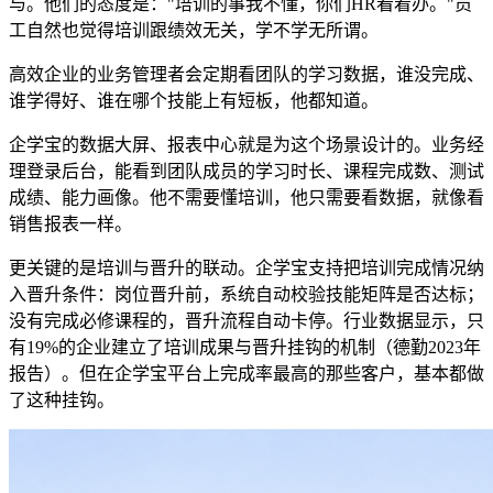
与。他们的态度是：
"
培训的事我不懂，你们
HR
看着办。
"
员
工自然也觉得培训跟绩效无关，学不学无所谓。
高效企业
的
业务管理者
会
定期看团队的学习数据，谁没完成、
谁学得好、谁在哪个技能上有短板，他都知道。
企学宝的
数据大屏、报表中心
就是为这个场景设计的。业务经
理登录后台，能看到团队成员的学习时长、课程完成数、测试
成绩、能力画像。他不需要懂培训，他只需要看数据，就像看
销售报表一样。
更关键的是培训与晋升的联动。企学宝支持把培训完成情况纳
入晋升条件：岗位晋升前，系统自动校验技能矩阵是否达标；
没有完成必修课程的，晋升流程自动卡
停
。行业数据显示，只
有
19%
的企业建立了培训成果与晋升挂钩的机制（德勤
2023
年
报告）。但在企学宝平台上完成率最高的那些客户，基本都做
了这种挂钩。