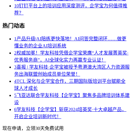
10
钉钉平台上的培训应用深度测评，企学宝为何值得推
荐？
热门动态
1
产品升级|AI陪练更快落地！AI问答完整闭环……做更
懂业务的企业AI培训系统
2
权威加冕！学友科技凭借企学宝荣膺“人才发展菁英奖·
优秀服务商”，AI全球化实力再赢专业认证！
3
喜报 | 学友科技·企学宝被授予粤港澳大湾区人力资源服
务出海联盟创始成员单位荣誉！
4
TCL 深化与企学宝合作，三期国际版培训平台赋能全
球人才成长
5
飞亚达联合学友科技【企学宝】聚焦多品牌培训体系建
设
6
学友科技【企学宝】斩获2024培英奖·十大卓越产品，
开启企业培训新时代！
现在申请，立领30天免费试用