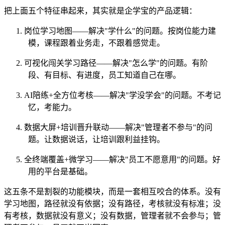
把上面五个特征串起来，其实就是企学宝的产品逻辑：
1.
岗位学习地图
——
解决
"
学什么
"
的问题。按岗位能力建
模，课程跟着业务走，不跟着感觉走。
2.
可视化闯关
学习
路径
——
解决
"
怎么学
"
的问题。有阶
段、有目标、有进度，员工知道自己在哪。
3. AI
陪练
+
全方位考核
——
解决
"
学没学会
"
的问题。不考记
忆，考能力。
4.
数据
大屏+
培训晋升联动
——
解决
"
管理者不参与
"
的问
题。让数据说话，让培训跟利益挂钩。
5.
全终端覆盖
+
微学习
——
解决
"
员工不愿意用
"
的问题。好
用的平台是基础。
这五条不是割裂的功能模块，而是一套相互咬合的体系。没有
学习地图，路径就没有依据；没有路径，考核就没有标准；没
有考核，数据就没有意义；没有数据，管理者就不会参与；管