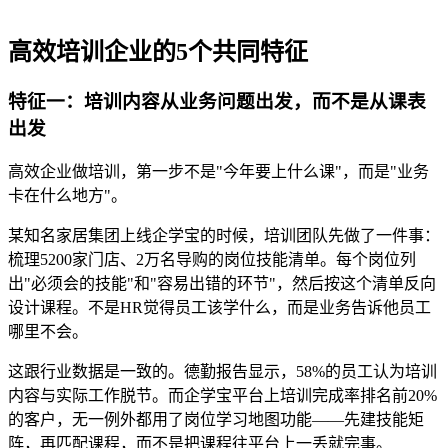
高效培训企业的
5个共同特征
特征一：培训内容从业务问题出发，而不是从课表
出发
高效企业做培训，第一步不是
"
今年要上什么课
"
，而是
"
业务
卡在什么地方
"
。
某
知名家居集团上线企学宝的时候，培训团队先做了一件事：
梳理
5200
家门店、
2
万名导购的岗位技能清单。每个岗位列
出
"
必须会的技能
"
和
"
容易出错的环节
"
，然后按这个清单反向
设计课程。不是
HR
觉得员工该学什么，而是业务告诉他员工
哪里不会。
这跟行业数据是一致的。德勤报告显示，
58%
的员工认为培训
内容与实际工作脱节。而企学宝平台上培训完成率排名前
20%
的客户，无一例外都用了岗位学习地图功能
——
先建技能矩
阵，再匹配课程，而不是把课程往平台上一丢就完事。