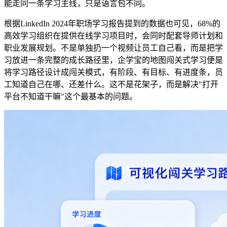
能走同一条学习主线，只是语言包不同。
根据LinkedIn 2024
年职场学习报告提到
的数据也可见
，
68%
的
高效学习组织
在
提供在线学习项目时，
会
同时配套导师计划和
职业发展规划。不是单独扔一个视频让员工自己看，而是把学
习放进一条完整的成长路径里
，
企学宝的地图闯关
式
学习
便是
将
学习路径设计成闯关模式，有阶段、有目标、有进度条，员
工知道自己在哪、还差什么。这不是花架子，而是解决
"
打开
平台不知道干嘛
"
这个最基本的问题。