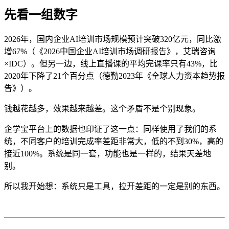
先看一组数字
2026
年，国内企业
AI
培训市场规模预计突破
320
亿元，同比激
增
67%
（《
2026
中国企业
AI
培训市场调研报告》，艾瑞咨询
×IDC
）。但另一边，线上直播课的平均完课率只有
43%
，比
2020
年下降了
21
个百分点（德勤
2023
年《全球人力资本趋势报
告》）。
钱越花越多，效果越来越差。这个矛盾不是个别现象。
企学宝平台上的数据也印证了这一点：同样使用了我们的系
统，不同客户的培训完成率差距非常大，低的不到
30%
，高的
接近
100%
。系统是同一套，功能也是一样的，结果天差地
别。
所以我开始想：系统只是工具，拉开差距的一定是别的东西。