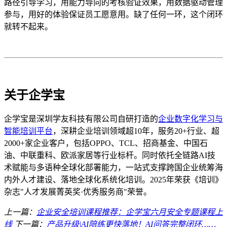
路径引导学习，用能力导向的考核验证效果，用数据驱动管理
参与，用好的体验保证员工愿意用。缺了任何一环，这个闭环
就转不起来。
关于企学宝
企学宝是深圳学友科技有限公司自研打造的
企业数字化学习与
智能培训平台
，深耕企业培训领域超
10年，
服务
20+
行业、超
2000+
家企业客户，包括
OPPO
、
TCL
、招商基金、中国石
油、中联重科、欧派家居等行业标杆。
同时依托
全链路
AI技
术赋能与多语种全球化部署能力，一站式支撑跨国企业统筹海
内外人才建设、落地全球化系统化培训。2025
年荣获《培训》
杂志
"
人才发展菁英奖
·
优秀服务商
"
荣誉。
上一篇：
企业安全培训课程推荐：企学宝六月安全专题课程上
线
下一篇：
产品升级|AI陪练更快落地！AI问答完整闭环……