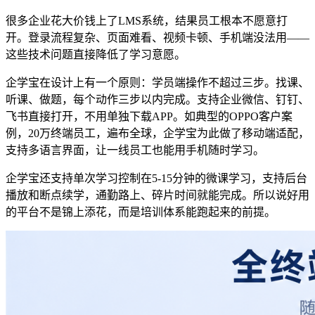
很多企业花大价钱上了
LMS
系统，结果员工根本不愿意打
开。登录流程复杂、页面难看、视频卡顿、手机端没法用
——
这些技术问题直接
降低了
学习意愿。
企学宝在设计上有一个原则：学员端操作不超过三步。找课、
听课、做题，每个动作三步以内完成。支持企业微信、钉钉、
飞书直接打开，不用单独下载
APP。如
典型
的OPPO客户
案
例
，20
万终端员工，遍布全球
，
企学宝
为此做了
移动端适配，
支持多语言界面，让一线员工也能用手机随时学习。
企学宝还
支持单次学习控制在
5-15
分钟
的微课学习
，支持后台
播放和断点续学，通勤路上
、碎片时间
就能完成。
所以说
好用
的平台不是锦上添花，而是培训体系能跑起来的前提。