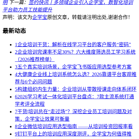
明
下一篇：
签约快讯丨多领域企业引入企学宝，数智化培训
平台助力员工技能提升
声明：该文为
企学宝
原创文章，转载请注明出处,谢谢合作！
最新动态
1
企业培训干货：解析在线学习平台的客户服务“密码”
2
企业培训完课率不足30%？六大维度筛选员工学习系统
（2026推荐榜单）
3
五个真实培训场景，企学宝飞书版应用选型参考方案
4
大健康企业线上培训系统怎么选？2026靠谱平台客观推
荐与6个必问问题
5
构建组织内生力量：企业培训从零散授课走向体系闭环
6
2026学习考试一体化培训平台盘点：7款主流系统打通
学考评全流程
7
干货|培训总在“走过场”？深挖企业员工培训问题及对
策，企学宝让效果可衡量
8
企业微信培训应用选型指南 ——从培训投资回报率看
9
钉钉平台上的培训应用深度测评，企学宝为何值得推