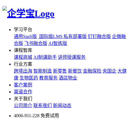
学习平台
通用SaaS版
国际版LMS
私有部署版
钉钉融合版
企微融
合版
飞书融合版
AI智练版
课程智库
课程商城
AI制课助手
讲师授课服务
行业方案
跨境出海
智能制造
新零售
新餐饮
金融保险
央国企
大健
康
生物医药
教育服务
酒店物业
客户案例
渠道合作
关于我们
公司简介
联系我们
新闻动态
4006-911-228
免费试用