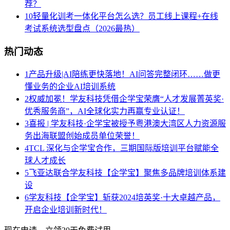
荐？
10
轻量化训考一体化平台怎么选？员工线上课程+在线
考试系统选型盘点（2026最热）
热门动态
1
产品升级|AI陪练更快落地！AI问答完整闭环……做更
懂业务的企业AI培训系统
2
权威加冕！学友科技凭借企学宝荣膺“人才发展菁英奖·
优秀服务商”，AI全球化实力再赢专业认证！
3
喜报 | 学友科技·企学宝被授予粤港澳大湾区人力资源服
务出海联盟创始成员单位荣誉！
4
TCL 深化与企学宝合作，三期国际版培训平台赋能全
球人才成长
5
飞亚达联合学友科技【企学宝】聚焦多品牌培训体系建
设
6
学友科技【企学宝】斩获2024培英奖·十大卓越产品，
开启企业培训新时代！