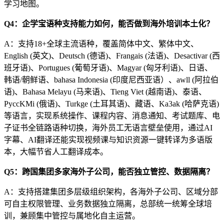
学习地图。
Q4：企学宝语种支持能力如何，能否做到海外培训本土化？
A：支持18+全球主流语种，覆盖简体中文、繁体中文、
English (英文)、Deutsch (德语)、Frangais (法语)、Desactivar (西
班牙语)、Portugues (葡萄牙语)、Magyar (匈牙利语)、日语、
韩语/朝鲜语、bahasa Indonesia (印度尼西亚语）、awll (阿拉伯
语)、Bahasa Melayu (马来语)、Tieng Viet (越南语)、泰语、
PyccKMi (俄语)、Turkge (土耳其语)、藏语、Ka3ak (哈萨克语)
等语言，实现系统操作、课程内容、消息通知、考试题库、电
子证书全链路语种切换，海外员工无语言壁垒使用，
通过
AI
字幕、AI翻译还能实现视频课与知识资源一键转译为多语版
本，大幅节省人工翻译成本
。
Q5：跨国集团多家海外子公司，能否独立管控、数据隔离？
A：支持搭建集团多层级组织架构，各海外子公司、区域分部
可自主权限管理、业务数据独立隔离，总部统一统筹全球培
训，兼顾集中管控与属地化自主运营。