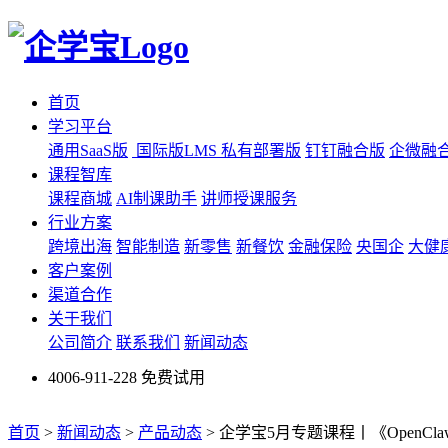
首页
学习平台
通用SaaS版
国际版LMS
私有部署版
钉钉融合版
企微融
课程智库
课程商城
AI制课助手
讲师授课服务
行业方案
跨境出海
智能制造
新零售
新餐饮
金融保险
央国企
大健
客户案例
渠道合作
关于我们
公司简介
联系我们
新闻动态
4006-911-228
免费试用
首页
>
新闻动态
>
产品动态
>
企学宝5月专题课程丨《OpenC