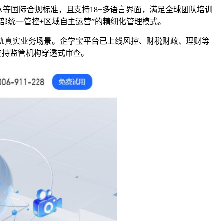
A等国际合规标准，
且支持
1
8+
多语言
界面，满足全球团队培训
总部统一管控
+
区域自主运营”的精细化管理模式。
轨真实业务场景。企学宝平台已上线风控、财税财政、理财等
支持监管机构穿透式审查
。