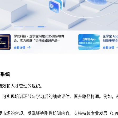
系统
绩效和人才管理
的组织
。
。
可实现
培训
环节与
学习后的绩效评估、晋升路径打通。例如，
要市场的合规、反洗钱等
刚性培训
内容。支持持续专业发展（
CP