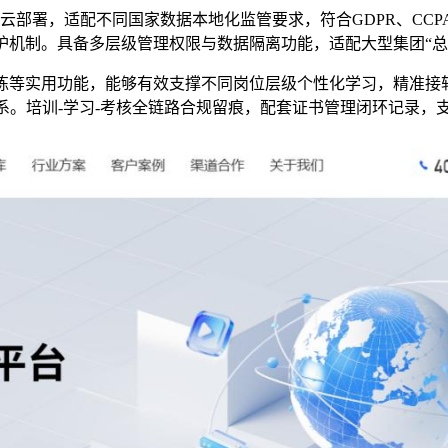
云
部署，适配不同国家数据本地化监管要求，符合GDPR、CCP
护机制
。
具备多层级管理权限与数据隔离功能，适配大型集团
“
练等实用功能，能够有效支撑不同岗位层级个性化学习，精准接
系。
培训
-
学习
-
考核全链路合规留痕
，配套
证书
管理
闭环记录
，