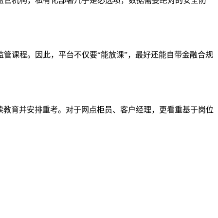
监管机构，私有化部署几乎是必选项，数据需要绝对的安全防
监管课程。因此，平台不仅要
“能放课”，最好还能自带金融合规
续教育并安排重考。对于网点柜员、客户经理，更看重基于岗位