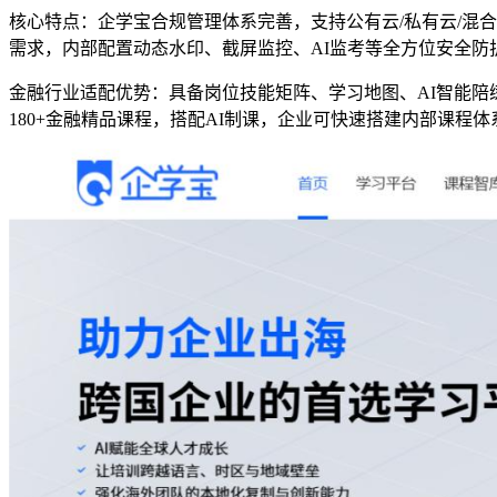
核心特点：企学宝
合规管理体系完善
，支持
公有云
/
私有云
/
混合
需求，内部配置
动态水印
、
截屏监控
、
AI
监考等全方位安全防
金融行业适配优势：
具备岗位技能矩阵、学习地图、
AI
智能陪
180+
金融精品课程
，
搭配
AI
制课，企业可快速搭建内部课程体