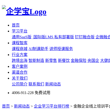
首页
学习平台
通用SaaS版
国际版LMS
私有部署版
钉钉融合版
企微融
课程智库
课程商城
AI制课助手
讲师授课服务
行业方案
跨境出海
智能制造
新零售
新餐饮
金融保险
央国企
大健
客户案例
渠道合作
关于我们
公司简介
联系我们
新闻动态
4006-911-228
免费试用
首页
>
新闻动态
>
企业学习平台排行榜
>
金融企业线上培训平台