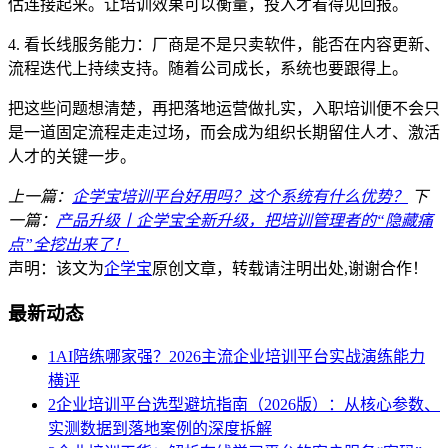
估连接起来。让培训效果可以衡量，投入才看得见回报。
4. 看长线服务能力：厂商是不是只卖软件，能否在内容更新、
流程迭代上持续支持。随着公司成长，系统也要跟得上。
把这些问题想清楚，再把落地运营做扎实，入职培训便不会只
是一道固定流程走走过场，而会成为组织长期留住人才、激活
人才的关键一步。
上一篇：
企学宝培训平台好用吗？这个系统有什么优势？
下
一篇：
产品升级丨企学宝全新升级，把培训管理者的“隐藏痛
点”全挖出来了！
声明：该文为
企学宝
原创文章，转载请注明出处,谢谢合作！
最新动态
1
AI陪练哪家强？2026主流企业培训平台实战演练能力
横评
2
企业培训平台选型避坑指南（2026版）：从核心参数、
实测数据到落地案例的深度拆解