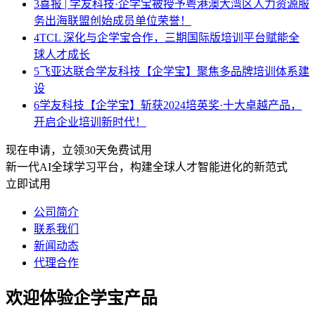
3
喜报 | 学友科技·企学宝被授予粤港澳大湾区人力资源服
务出海联盟创始成员单位荣誉！
4
TCL 深化与企学宝合作，三期国际版培训平台赋能全
球人才成长
5
飞亚达联合学友科技【企学宝】聚焦多品牌培训体系建
设
6
学友科技【企学宝】斩获2024培英奖·十大卓越产品，
开启企业培训新时代！
现在申请，立领30天免费试用
新一代AI全球学习平台，构建全球人才智能进化的新范式
立即试用
公司简介
联系我们
新闻动态
代理合作
欢迎体验企学宝产品