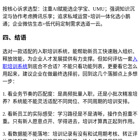
按核心诉求选型：注重AI赋能选企学宝、UMU；强调知识沉
淀与协作考虑腾讯乐享；追求私域运营+培训一体化选小鹅
通；企业微信生态+低代码定制需求选道一云。
四、结语
选对一款适配的入职培训系统，能帮助新员工快速融入组织、
释放效能，为企业人才发展提供有力支撑。但如何评估一套
入
职培训系统
到底合不合适？不能只看功能列表，更要看它怎么
用起来，建议企业在做最终选择前，回到这几个落脚点上多想
一步：
1. 看业务节奏的匹配度：是高频批量入职，还是小批次精准培
养？系统能不能灵活适配不同岗位、不同周期的培训安排。
2. 看新员工的实际感受：学习路径是不是清晰，操作负担重不
重。只有新人愿意点开、学得进去，培训才算真正起到作用。
3. 看数据能不能落地：培训记录有没有和试用期考核、转正评