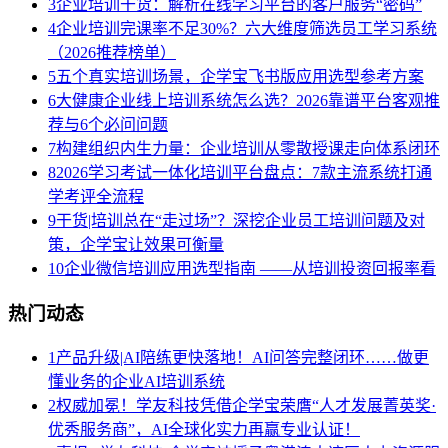
3
企业培训干货：解析在线学习平台的客户服务“密码”
4
企业培训完课率不足30%？六大维度筛选员工学习系统
（2026推荐榜单）
5
五个真实培训场景，企学宝飞书版应用选型参考方案
6
大健康企业线上培训系统怎么选？2026靠谱平台客观推
荐与6个必问问题
7
构建组织内生力量：企业培训从零散授课走向体系闭环
8
2026学习考试一体化培训平台盘点：7款主流系统打通
学考评全流程
9
干货|培训总在“走过场”？深挖企业员工培训问题及对
策，企学宝让效果可衡量
10
企业微信培训应用选型指南 ——从培训投资回报率看
热门动态
1
产品升级|AI陪练更快落地！AI问答完整闭环……做更
懂业务的企业AI培训系统
2
权威加冕！学友科技凭借企学宝荣膺“人才发展菁英奖·
优秀服务商”，AI全球化实力再赢专业认证！