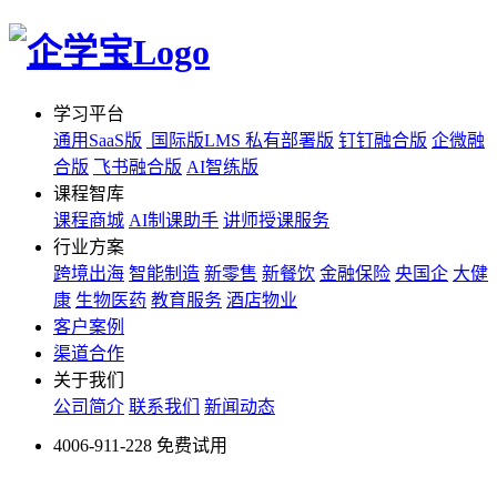
学习平台
通用SaaS版
国际版LMS
私有部署版
钉钉融合版
企微融
合版
飞书融合版
AI智练版
课程智库
课程商城
AI制课助手
讲师授课服务
行业方案
跨境出海
智能制造
新零售
新餐饮
金融保险
央国企
大健
康
生物医药
教育服务
酒店物业
客户案例
渠道合作
关于我们
公司简介
联系我们
新闻动态
4006-911-228
免费试用