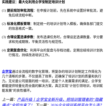
实践建议：最大化利用企学宝制定培训计划
(1)
提前规划审批流程
：在申报计划前，先在系统中设置好审批流，避
免后续流程中断。
(2)
标准化模板管理
：制定统一的培训计划导入模板，确保各部门提交
的信息格式一致。
(3)
合理设置选课参数
：发布选课任务时，合理设定选课数量、学分要
求和完成期限，平衡灵活性与规范性。
(4)
定期复盘优化
：利用平台的复盘与存档功能，定期总结培训计划执
行情况，持续改进培训工作。
企学宝
通过全流程的数字化管理，将复杂的培训计划制定工作简化为
几个清晰的步骤，不仅提高了效率，还确保了培训计划的质量和执行
力。无论是公司层面的统一培训，还是个人发展需求的满足，企学宝
都能提供轻量化而全面的解决方案，真正实现
“计划引领培训，培训赋
能发展”的良性循环。
上一篇：
产品升级丨企学宝全新升级，把培训管理者的“隐藏
痛点”全挖出来了！
下一篇：
2026企业培训系统平台怎么选？