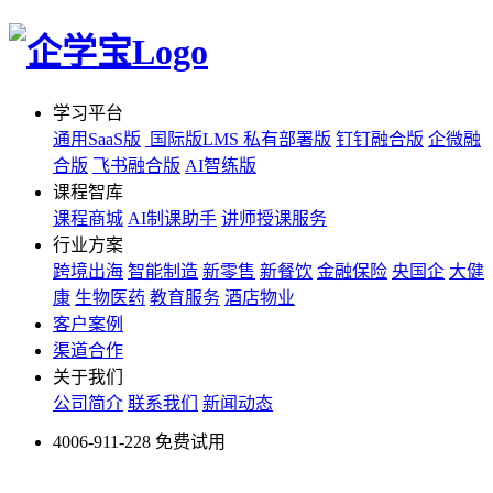
学习平台
通用SaaS版
国际版LMS
私有部署版
钉钉融合版
企微融
合版
飞书融合版
AI智练版
课程智库
课程商城
AI制课助手
讲师授课服务
行业方案
跨境出海
智能制造
新零售
新餐饮
金融保险
央国企
大健
康
生物医药
教育服务
酒店物业
客户案例
渠道合作
关于我们
公司简介
联系我们
新闻动态
4006-911-228
免费试用