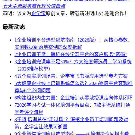
七大主流服务商代理价值盘点
声明：该文为
企学宝
原创文章，转载请注明出处,谢谢合作！
最新动态
1
企业培训平台选型避坑指南（2026版）：从核心参数、
实测数据到落地案例的深度拆解
2
企业培训干货：解析在线学习平台的客户服务“密码”
3
企业培训完课率不足30%？六大维度筛选员工学习系统
（2026推荐榜单）
4
五个真实培训场景，企学宝飞书版应用选型参考方案
5
大健康企业线上培训系统怎么选？2026靠谱平台客观推
荐与6个必问问题
6
构建组织内生力量：企业培训从零散授课走向体系闭环
7
2026学习考试一体化培训平台盘点：7款主流系统打通
学考评全流程
8
干货|培训总在“走过场”？深挖企业员工培训问题及对
策，企学宝让效果可衡量
9
企业微信培训应用选型指南 ——从培训投资回报率看