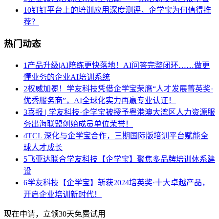
10
钉钉平台上的培训应用深度测评，企学宝为何值得推
荐？
热门动态
1
产品升级|AI陪练更快落地！AI问答完整闭环……做更
懂业务的企业AI培训系统
2
权威加冕！学友科技凭借企学宝荣膺“人才发展菁英奖·
优秀服务商”，AI全球化实力再赢专业认证！
3
喜报 | 学友科技·企学宝被授予粤港澳大湾区人力资源服
务出海联盟创始成员单位荣誉！
4
TCL 深化与企学宝合作，三期国际版培训平台赋能全
球人才成长
5
飞亚达联合学友科技【企学宝】聚焦多品牌培训体系建
设
6
学友科技【企学宝】斩获2024培英奖·十大卓越产品，
开启企业培训新时代！
现在申请，立领30天免费试用