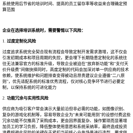
系统使用后节省的培训时间、提高的员工留存率等收益来合理确定预
算范围
企业在选择培训系统时，需要警惕以下风险：
1.
过度定制化风险
过度追求系统完全契合现有流程会导致定制开发需求激增，这不仅会
引发初期成本和项目周期的失控，更会埋下长期隐患定制化的系统往
往无法兼容官方的标准升级，导致企业被迫在
“放弃新功能”和“支付天
价升级费”间做抉择同时，高度定制的代码会加深对单一供应商的技术
依赖，使系统维护和问题排查变得被动且昂贵建议企业遵循“二八原
则”，优先适配系统的标准优秀流程，仅对核心竞争环节进行必要定
制，以保持系统的可进化能力
2.
功能冗余与实用性风险
供应商为吸引客户常会演示大量前沿但非必需的功能，如图像识别、
复杂的游戏化机制等，容易导致企业为
“未来可能用到”的设想付费这些
冗余功能不仅推高了采购成本，更会因界面复杂、操作繁琐而显著增
加员工的学习负担，降低整体使用意愿和系统采纳率，最终造成投资
浪费规避此风险的关键在于紧扣当前核心业务场景进行选型，要求供