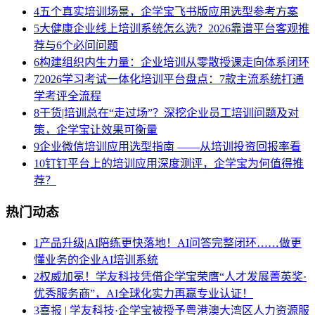
4
五个真实培训场景，企学宝飞书版应用选型参考方案
5
大健康企业线上培训系统怎么选？2026靠谱平台客观推
荐与6个必问问题
6
构建组织内生力量：企业培训从零散授课走向体系闭环
7
2026学习考试一体化培训平台盘点：7款主流系统打通
学考评全流程
8
干货|培训总在“走过场”？深挖企业员工培训问题及对
策，企学宝让效果可衡量
9
企业微信培训应用选型指南 ——从培训投资回报率看
10
钉钉平台上的培训应用深度测评，企学宝为何值得推
荐？
热门动态
1
产品升级|AI陪练更快落地！AI问答完整闭环……做更
懂业务的企业AI培训系统
2
权威加冕！学友科技凭借企学宝荣膺“人才发展菁英奖·
优秀服务商”，AI全球化实力再赢专业认证！
3
喜报 | 学友科技·企学宝被授予粤港澳大湾区人力资源服