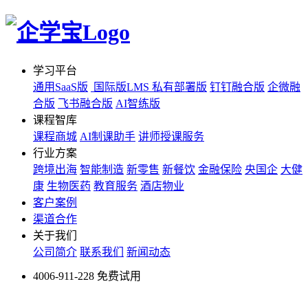
学习平台
通用SaaS版
国际版LMS
私有部署版
钉钉融合版
企微融
合版
飞书融合版
AI智练版
课程智库
课程商城
AI制课助手
讲师授课服务
行业方案
跨境出海
智能制造
新零售
新餐饮
金融保险
央国企
大健
康
生物医药
教育服务
酒店物业
客户案例
渠道合作
关于我们
公司简介
联系我们
新闻动态
4006-911-228
免费试用