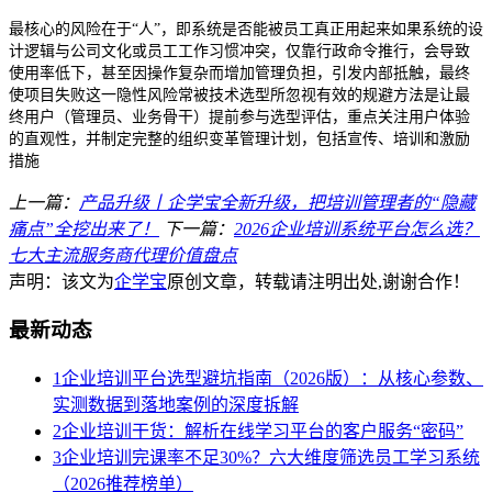
最核心的风险在于
“人”，即系统是否能被员工真正用起来如果系统的设
计逻辑与公司文化或员工工作习惯冲突，仅靠行政命令推行，会导致
使用率低下，甚至因操作复杂而增加管理负担，引发内部抵触，最终
使项目失败这一隐性风险常被技术选型所忽视有效的规避方法是让最
终用户（管理员、业务骨干）提前参与选型评估，重点关注用户体验
的直观性，并制定完整的组织变革管理计划，包括宣传、培训和激励
措施
上一篇：
产品升级丨企学宝全新升级，把培训管理者的“隐藏
痛点”全挖出来了！
下一篇：
2026企业培训系统平台怎么选？
七大主流服务商代理价值盘点
声明：该文为
企学宝
原创文章，转载请注明出处,谢谢合作！
最新动态
1
企业培训平台选型避坑指南（2026版）：从核心参数、
实测数据到落地案例的深度拆解
2
企业培训干货：解析在线学习平台的客户服务“密码”
3
企业培训完课率不足30%？六大维度筛选员工学习系统
（2026推荐榜单）