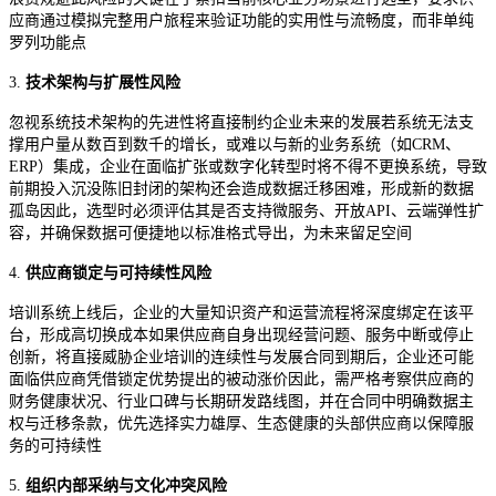
应商通过模拟完整用户旅程来验证功能的实用性与流畅度，而非单纯
罗列功能点
3.
技术架构与扩展性风险
忽视系统技术架构的先进性将直接制约企业未来的发展若系统无法支
撑用户量从数百到数千的增长，或难以与新的业务系统（如
CRM、
ERP）集成，企业在面临扩张或数字化转型时将不得不更换系统，导致
前期投入沉没陈旧封闭的架构还会造成数据迁移困难，形成新的数据
孤岛因此，选型时必须评估其是否支持微服务、开放API、云端弹性扩
容，并确保数据可便捷地以标准格式导出，为未来留足空间
4.
供应商锁定与可持续性风险
培训系统上线后，企业的大量知识资产和运营流程将深度绑定在该平
台，形成高切换成本如果供应商自身出现经营问题、服务中断或停止
创新，将直接威胁企业培训的连续性与发展合同到期后，企业还可能
面临供应商凭借锁定优势提出的被动涨价因此，需严格考察供应商的
财务健康状况、行业口碑与长期研发路线图，并在合同中明确数据主
权与迁移条款，优先选择实力雄厚、生态健康的头部供应商以保障服
务的可持续性
5.
组织内部采纳与文化冲突风险