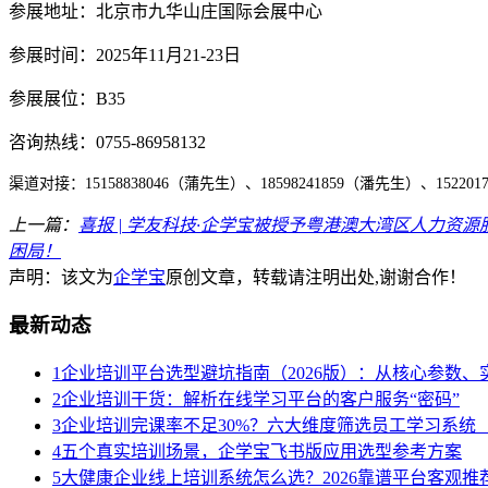
参展地址：北京
市
九华山庄
国际会展中心
参展时间：2025
年
11
月21
-
23
日
参展展位：
B35
咨询热线：
0755-
86958132
渠道对接：15158838046（蒲先生）、18598241859（潘先生）、
15220
上一篇：
喜报 | 学友科技·企学宝被授予粤港澳大湾区人力资
困局！
声明：该文为
企学宝
原创文章，转载请注明出处,谢谢合作！
最新动态
1
企业培训平台选型避坑指南（2026版）：从核心参数
2
企业培训干货：解析在线学习平台的客户服务“密码”
3
企业培训完课率不足30%？六大维度筛选员工学习系统（
4
五个真实培训场景，企学宝飞书版应用选型参考方案
5
大健康企业线上培训系统怎么选？2026靠谱平台客观推