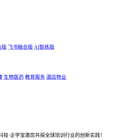
合版
飞书融合版
AI智练版
康
生物医药
教育服务
酒店物业
科技·企学宝邀您共探全球培训行业的创新实践！