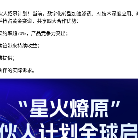
伙人招募计划！当前，数字化转型加速渗透、
AI
技术深度应用、
手抢占黄金赛道，共享
四
大合作优势：
续约率超
70%
，产品竞争力突出；
续签带来持续收益；
偿提供；
伙伴的实际诉求。