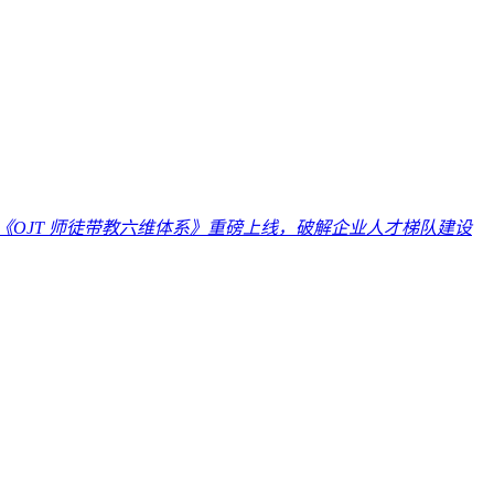
《OJT 师徒带教六维体系》重磅上线，破解企业人才梯队建设