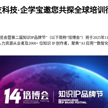
科技·企学宝邀您共探全球培训
博览会暨第二届知识
IP
品牌节”（以下简称“培博会”）将于
2025
年
1
人力资源从业者
及
2000
+
位知识
IP
创作者，聚焦“
AI
应用”“数智