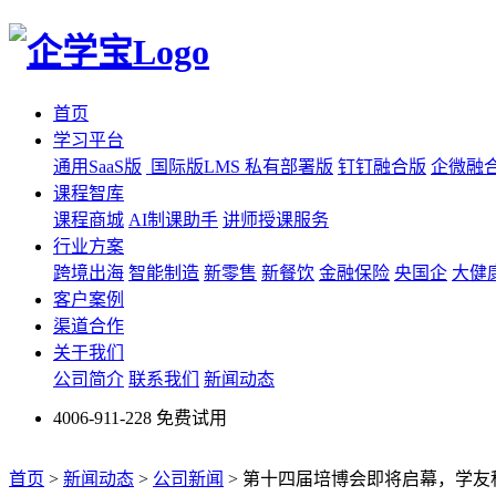
首页
学习平台
通用SaaS版
国际版LMS
私有部署版
钉钉融合版
企微融
课程智库
课程商城
AI制课助手
讲师授课服务
行业方案
跨境出海
智能制造
新零售
新餐饮
金融保险
央国企
大健
客户案例
渠道合作
关于我们
公司简介
联系我们
新闻动态
4006-911-228
免费试用
首页
>
新闻动态
>
公司新闻
>
第十四届培博会即将启幕，学友