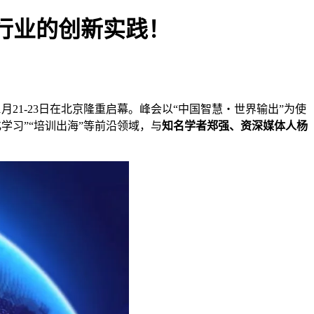
行业的创新实践！
1
月
21
-
23
日在北京隆重启幕。
峰会
以
“中国智慧・世界输出”为使
化学习”“培训出海”等
前沿领域，
与
知名学者郑强、资深媒体人杨