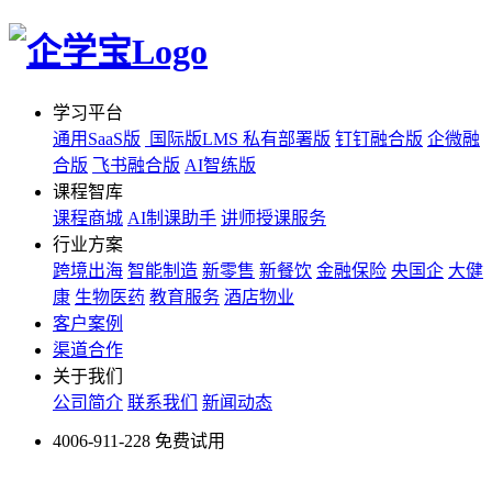
学习平台
通用SaaS版
国际版LMS
私有部署版
钉钉融合版
企微融
合版
飞书融合版
AI智练版
课程智库
课程商城
AI制课助手
讲师授课服务
行业方案
跨境出海
智能制造
新零售
新餐饮
金融保险
央国企
大健
康
生物医药
教育服务
酒店物业
客户案例
渠道合作
关于我们
公司简介
联系我们
新闻动态
4006-911-228
免费试用