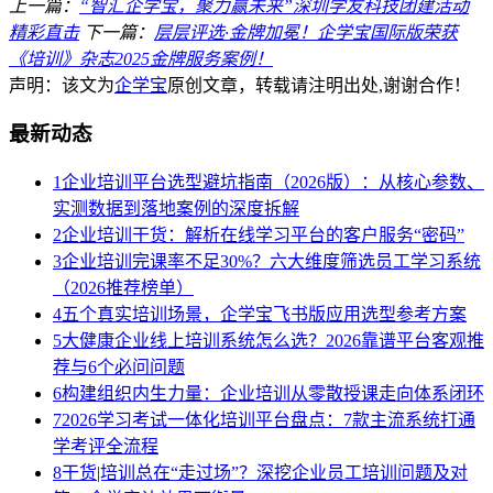
上一篇：
“智汇企学宝，聚力赢未来”深圳学友科技团建活动
精彩直击
下一篇：
层层评选·金牌加冕！企学宝国际版荣获
《培训》杂志2025金牌服务案例！
声明：该文为
企学宝
原创文章，转载请注明出处,谢谢合作！
最新动态
1
企业培训平台选型避坑指南（2026版）：从核心参数、
实测数据到落地案例的深度拆解
2
企业培训干货：解析在线学习平台的客户服务“密码”
3
企业培训完课率不足30%？六大维度筛选员工学习系统
（2026推荐榜单）
4
五个真实培训场景，企学宝飞书版应用选型参考方案
5
大健康企业线上培训系统怎么选？2026靠谱平台客观推
荐与6个必问问题
6
构建组织内生力量：企业培训从零散授课走向体系闭环
7
2026学习考试一体化培训平台盘点：7款主流系统打通
学考评全流程
8
干货|培训总在“走过场”？深挖企业员工培训问题及对