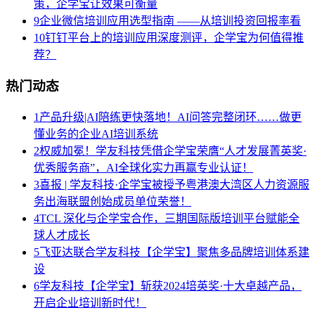
策，企学宝让效果可衡量
9
企业微信培训应用选型指南 ——从培训投资回报率看
10
钉钉平台上的培训应用深度测评，企学宝为何值得推
荐？
热门动态
1
产品升级|AI陪练更快落地！AI问答完整闭环……做更
懂业务的企业AI培训系统
2
权威加冕！学友科技凭借企学宝荣膺“人才发展菁英奖·
优秀服务商”，AI全球化实力再赢专业认证！
3
喜报 | 学友科技·企学宝被授予粤港澳大湾区人力资源服
务出海联盟创始成员单位荣誉！
4
TCL 深化与企学宝合作，三期国际版培训平台赋能全
球人才成长
5
飞亚达联合学友科技【企学宝】聚焦多品牌培训体系建
设
6
学友科技【企学宝】斩获2024培英奖·十大卓越产品，
开启企业培训新时代！