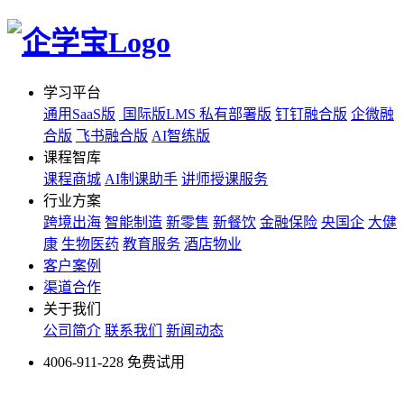
学习平台
通用SaaS版
国际版LMS
私有部署版
钉钉融合版
企微融
合版
飞书融合版
AI智练版
课程智库
课程商城
AI制课助手
讲师授课服务
行业方案
跨境出海
智能制造
新零售
新餐饮
金融保险
央国企
大健
康
生物医药
教育服务
酒店物业
客户案例
渠道合作
关于我们
公司简介
联系我们
新闻动态
4006-911-228
免费试用