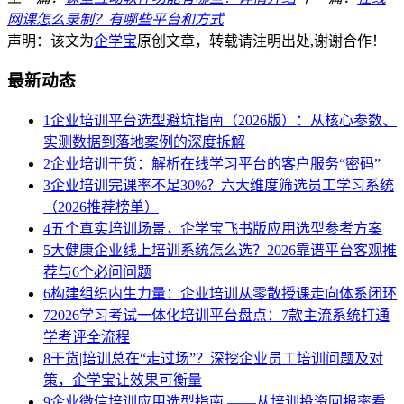
网课怎么录制？有哪些平台和方式
声明：该文为
企学宝
原创文章，转载请注明出处,谢谢合作！
最新动态
1
企业培训平台选型避坑指南（2026版）：从核心参数、
实测数据到落地案例的深度拆解
2
企业培训干货：解析在线学习平台的客户服务“密码”
3
企业培训完课率不足30%？六大维度筛选员工学习系统
（2026推荐榜单）
4
五个真实培训场景，企学宝飞书版应用选型参考方案
5
大健康企业线上培训系统怎么选？2026靠谱平台客观推
荐与6个必问问题
6
构建组织内生力量：企业培训从零散授课走向体系闭环
7
2026学习考试一体化培训平台盘点：7款主流系统打通
学考评全流程
8
干货|培训总在“走过场”？深挖企业员工培训问题及对
策，企学宝让效果可衡量
9
企业微信培训应用选型指南 ——从培训投资回报率看