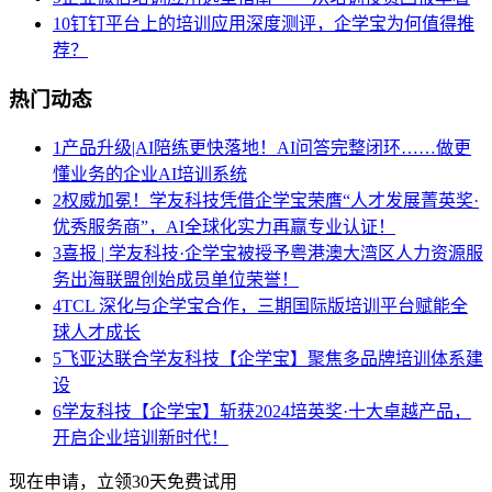
10
钉钉平台上的培训应用深度测评，企学宝为何值得推
荐？
热门动态
1
产品升级|AI陪练更快落地！AI问答完整闭环……做更
懂业务的企业AI培训系统
2
权威加冕！学友科技凭借企学宝荣膺“人才发展菁英奖·
优秀服务商”，AI全球化实力再赢专业认证！
3
喜报 | 学友科技·企学宝被授予粤港澳大湾区人力资源服
务出海联盟创始成员单位荣誉！
4
TCL 深化与企学宝合作，三期国际版培训平台赋能全
球人才成长
5
飞亚达联合学友科技【企学宝】聚焦多品牌培训体系建
设
6
学友科技【企学宝】斩获2024培英奖·十大卓越产品，
开启企业培训新时代！
现在申请，立领30天免费试用