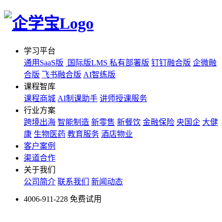
学习平台
通用SaaS版
国际版LMS
私有部署版
钉钉融合版
企微融
合版
飞书融合版
AI智练版
课程智库
课程商城
AI制课助手
讲师授课服务
行业方案
跨境出海
智能制造
新零售
新餐饮
金融保险
央国企
大健
康
生物医药
教育服务
酒店物业
客户案例
渠道合作
关于我们
公司简介
联系我们
新闻动态
4006-911-228
免费试用