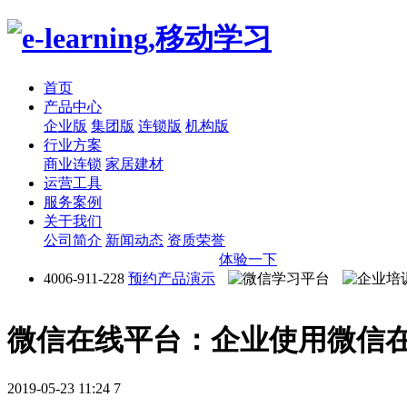
首页
产品中心
企业版
集团版
连锁版
机构版
行业方案
商业连锁
家居建材
运营工具
服务案例
关于我们
公司简介
新闻动态
资质荣誉
体验一下
4006-911-228
预约产品演示
微信在线平台：企业使用微信
2019-05-23 11:24
7