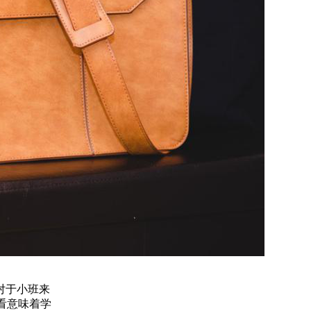
对于小班来
看意味着学