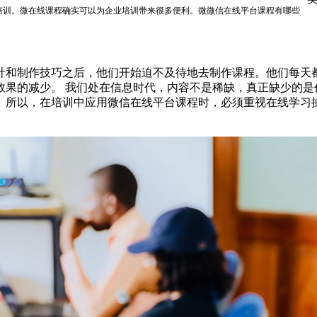
培训。微在线课程确实可以为企业培训带来很多便利。微微信在线平台课程有哪些
设计和制作技巧之后，他们开始迫不及待地去制作课程。他们每天
效果的减少。 我们处在信息时代，内容不是稀缺，真正缺少的是
。所以，在培训中应用微信在线平台课程时，必须重视在线学习